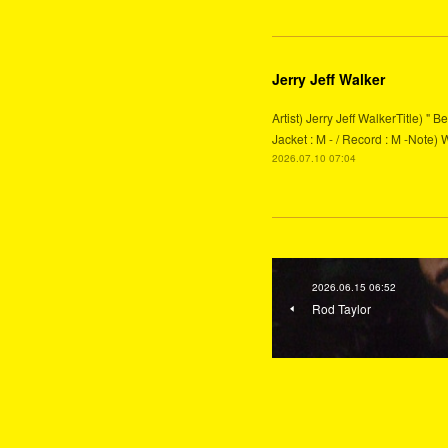
Jerry Jeff Walker
Artist) Jerry Jeff WalkerTitle) 
Jacket : M - / Record : M -Note) 
2026.07.10 07:04
2026.06.15 06:52
Rod Taylor