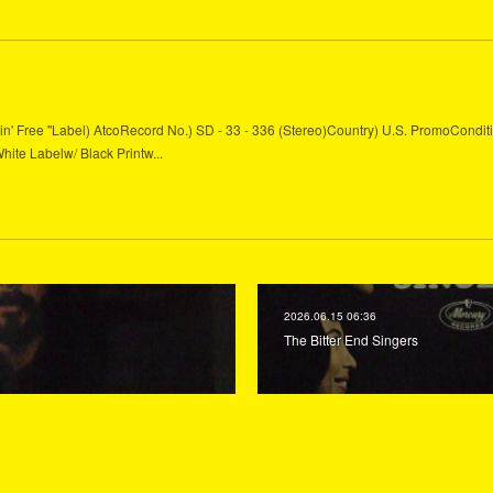
" Bein' Free "Label) AtcoRecord No.) SD - 33 - 336 (Stereo)Country) U.S. PromoCondit
White Labelw/ Black Printw...
2026.06.15 06:36
The Bitter End Singers