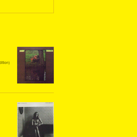
ition)