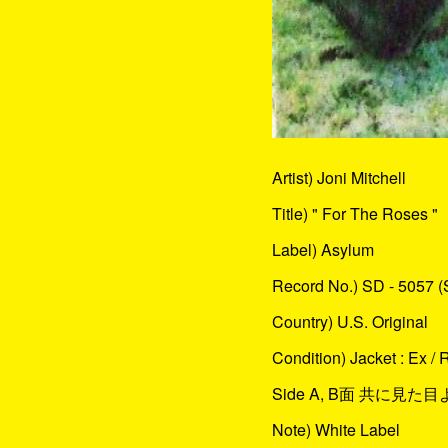
Artist) Joni Mitchell
Title) " For The Roses "
Label) Asylum
Record No.) SD - 5057 (
Country) U.S. Original
Condition) Jacket : Ex / 
Side A, B面 共に見
Note) White Label