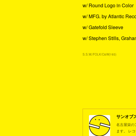
w/ Round Logo in Color
w/ MFG. by Atlantic Rec
w/ Gatefold Sleeve
w/ Stephen Stills, Grah
S.S.W./FOLK/C&W
(
193
)
サンオブ
名古屋栄の
ます。 レ