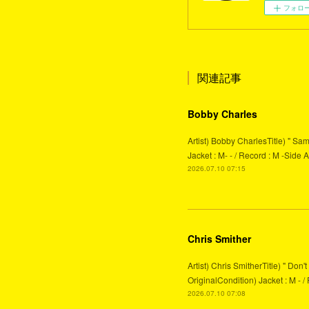
フォロ
関連記事
Bobby Charles
Artist) Bobby CharlesTitle) " Sa
Jacket : M- - / Record : M -
2026.07.10 07:15
Chris Smither
Artist) Chris SmitherTitle) " Do
OriginalCondition) Jacket : M - /
2026.07.10 07:08