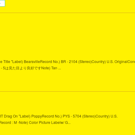
ー
me Title "Label) BearsvilleRecord No.) BR - 2104 (Stereo)Country) U.S. OriginalCond
Side A - 5は見た目より良好ですNote) Tan ...
n't IT Drag On "Label) PoppyRecord No.) PYS - 5704 (Stereo)Country) U.S.
 Record : M -Note) Color Picture Labelw/ G...