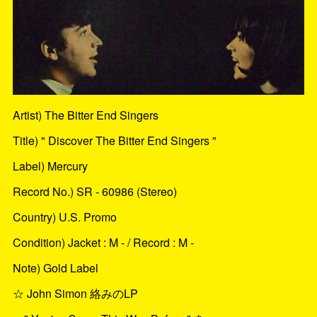
Artist) The Bitter End Singers
Title) " Discover The Bitter End Singers "
Label) Mercury
Record No.) SR - 60986 (Stereo)
Country) U.S. Promo
Condition) Jacket : M - / Record : M -
Note) Gold Label
☆ John Simon 絡みのLP