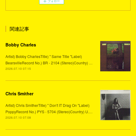
フォロー
関連記事
Bobby Charles
Artist) Bobby CharlesTitle) " Same Title "Label)
BearsvilleRecord No.) BR - 2104 (Stereo)Country) …
2026.07.10 07:15
Chris Smither
Artist) Chris SmitherTitle) " Don't IT Drag On "Label)
PoppyRecord No.) PYS - 5704 (Stereo)Country) U.…
2026.07.10 07:08