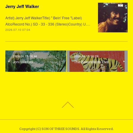
Jerry Jeff Walker
Artist) Jerry Jeff WalkerTitle) " Bein' Free "Label)
AtcoRecord No.) SD - 33 - 336 (Stereo)Country) U.…
2026.07.10 07:04
2026.06.15 06:44
2026.06.15 06:29
Joni Mitchell
The Bakersfields Five
Copyright (C) SON OF THREE SOUNDS. All Rights Reserved.