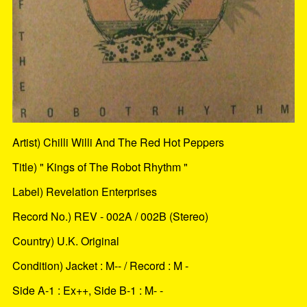
Artist) Chilli Willi And The Red Hot Peppers
Title) " Kings of The Robot Rhythm "
Label) Revelation Enterprises
Record No.) REV - 002A / 002B (Stereo)
Country) U.K. Original
Condition) Jacket : M-- / Record : M -
Side A-1 : Ex++, Side B-1 : M- -