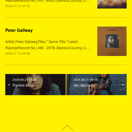
RepriseRecord No.) RS - 6435 (Stereo)Country) U.…
2026.07.13 07:02
Peter Gallway
Artist) Peter GallwayTitle) " Same Title "Label)
RepriseRecord No.) MS - 2078 (Stereo)Country) U.…
2026.07.13 06:58
2024.08.21 06:23
2024.08.21 06:09
Frankie Miller
Van Morrison