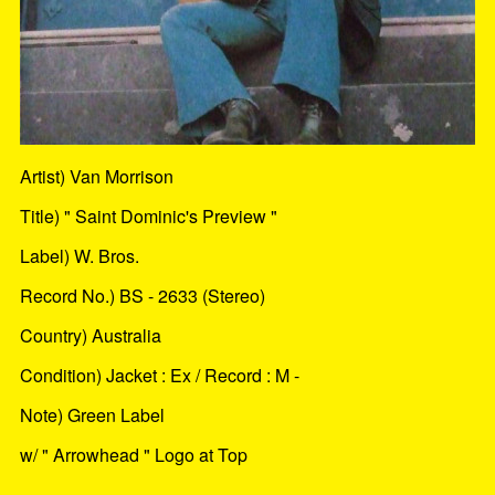
Artist) Van Morrison
Title) " Saint Dominic's Preview "
Label) W. Bros.
Record No.) BS - 2633 (Stereo)
Country) Australia
Condition) Jacket : Ex / Record : M -
Note) Green Label
w/ " Arrowhead " Logo at Top