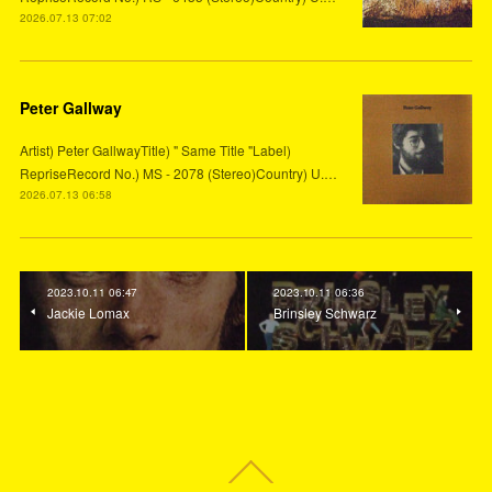
2026.07.13 07:02
Peter Gallway
Artist) Peter GallwayTitle) " Same Title "Label)
RepriseRecord No.) MS - 2078 (Stereo)Country) U.…
2026.07.13 06:58
2023.10.11 06:47
2023.10.11 06:36
Jackie Lomax
Brinsley Schwarz