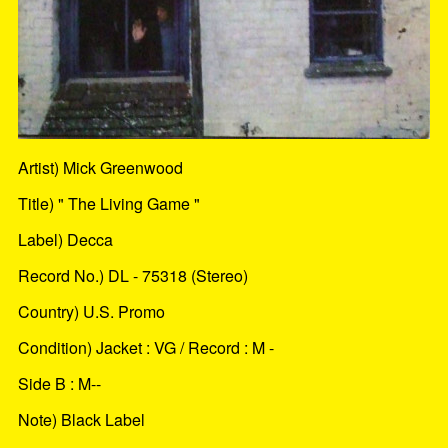
Artist) Mick Greenwood
Title) " The Living Game "
Label) Decca
Record No.) DL - 75318 (Stereo)
Country) U.S. Promo
Condition) Jacket : VG / Record : M -
Side B : M--
Note) Black Label