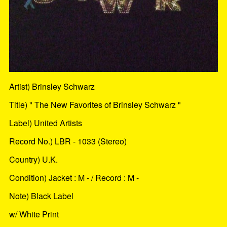
Artist) Brinsley Schwarz
Title) " The New Favorites of Brinsley Schwarz "
Label) United Artists
Record No.) LBR - 1033 (Stereo)
Country) U.K.
Condition) Jacket : M - / Record : M -
Note) Black Label
w/ White Print