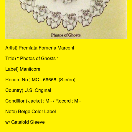
Artist) Premiata Forneria Marconi
Title) " Photos of Ghosts "
Label) Manticore
Record No.) MC - 66668 (Stereo)
Country) U.S. Original
Condition) Jacket : M - / Record : M -
Note) Beige Color Label
w/ Gatefold Sleeve