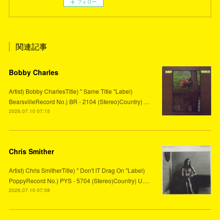
フォロー
関連記事
Bobby Charles
Artist) Bobby CharlesTitle) " Same Title "Label)
BearsvilleRecord No.) BR - 2104 (Stereo)Country) …
2026.07.10 07:15
Chris Smither
Artist) Chris SmitherTitle) " Don't IT Drag On "Label)
PoppyRecord No.) PYS - 5704 (Stereo)Country) U.…
2026.07.10 07:08