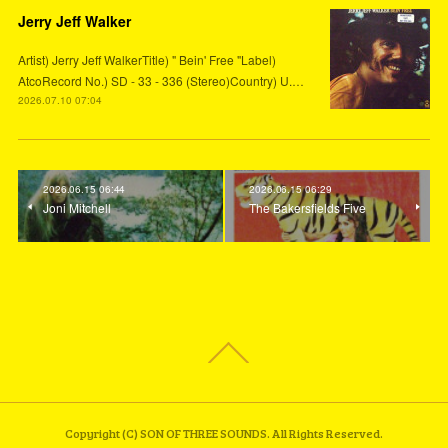
Jerry Jeff Walker
Artist) Jerry Jeff WalkerTitle) " Bein' Free "Label)
AtcoRecord No.) SD - 33 - 336 (Stereo)Country) U.…
2026.07.10 07:04
2026.06.15 06:44
2026.06.15 06:29
Joni Mitchell
The Bakersfields Five
Copyright (C) SON OF THREE SOUNDS. All Rights Reserved.