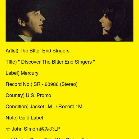
Artist) The Bitter End Singers
Title) " Discover The Bitter End Singers "
Label) Mercury
Record No.) SR - 60986 (Stereo)
Country) U.S. Promo
Condition) Jacket : M - / Record : M -
Note) Gold Label
☆ John Simon 絡みのLP