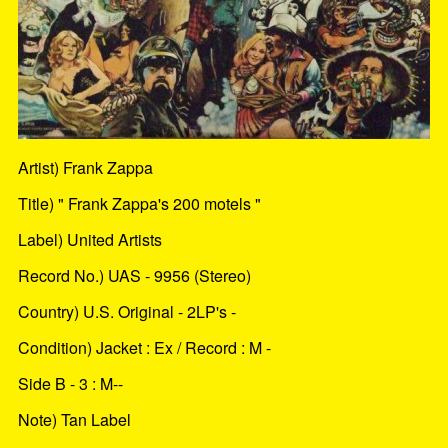
Artist) Frank Zappa
Title) " Frank Zappa's 200 motels "
Label) United Artists
Record No.) UAS - 9956 (Stereo)
Country) U.S. Original - 2LP's -
Condition) Jacket : Ex / Record : M -
Side B - 3 : M--
Note) Tan Label