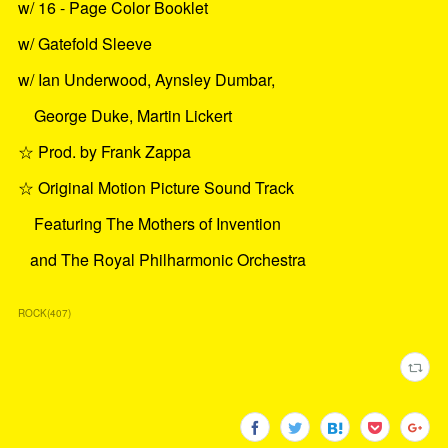
w/ 16 - Page Color Booklet
w/ Gatefold Sleeve
w/ Ian Underwood, Aynsley Dumbar,
George Duke, Martin Lickert
☆ Prod. by Frank Zappa
☆ Original Motion Picture Sound Track
Featuring The Mothers of Invention
and The Royal Philharmonic Orchestra
ROCK
(
407
)