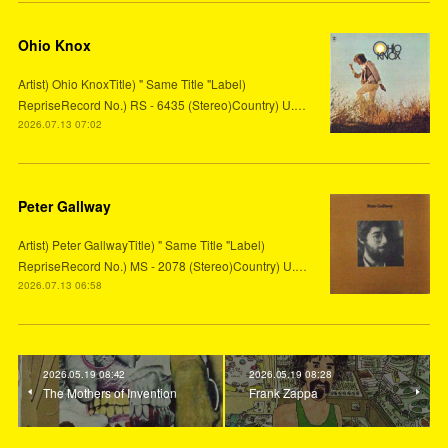
Ohio Knox
Artist) Ohio KnoxTitle) " Same Title "Label)
RepriseRecord No.) RS - 6435 (Stereo)Country) U.…
2026.07.13 07:02
Peter Gallway
Artist) Peter GallwayTitle) " Same Title "Label)
RepriseRecord No.) MS - 2078 (Stereo)Country) U.…
2026.07.13 06:58
2026.05.19 08:42
2026.05.19 08:28
The Mothers of Invention
Frank Zappa