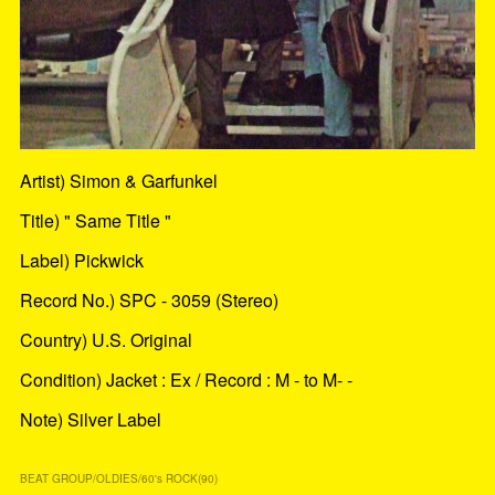
Artist) Simon & Garfunkel
Title) " Same Title "
Label) Pickwick
Record No.) SPC - 3059 (Stereo)
Country) U.S. Original
Condition) Jacket : Ex / Record : M - to M- -
Note) Silver Label
BEAT GROUP/OLDIES/60's ROCK
(
90
)