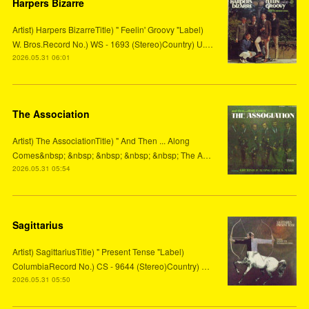
Harpers Bizarre
Artist) Harpers BizarreTitle) " Feelin' Groovy "Label)
W. Bros.Record No.) WS - 1693 (Stereo)Country) U.…
2026.05.31 06:01
The Association
Artist) The AssociationTitle) " And Then ... Along
Comes&nbsp; &nbsp; &nbsp; &nbsp; &nbsp; The A…
2026.05.31 05:54
Sagittarius
Artist) SagittariusTitle) " Present Tense "Label)
ColumbiaRecord No.) CS - 9644 (Stereo)Country) …
2026.05.31 05:50