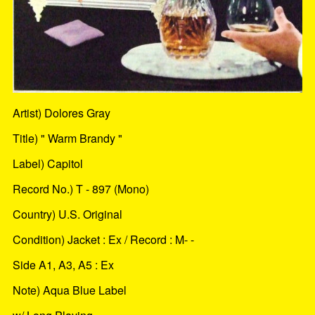
Artist) Dolores Gray
Title) " Warm Brandy "
Label) Capitol
Record No.) T - 897 (Mono)
Country) U.S. Original
Condition) Jacket : Ex / Record : M- -
Side A1, A3, A5 : Ex
Note) Aqua Blue Label