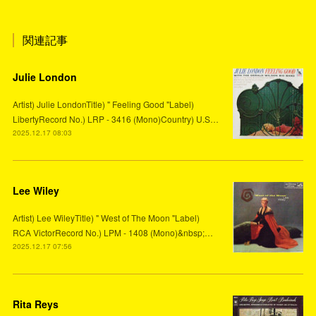
関連記事
Julie London
Artist) Julie LondonTitle) " Feeling Good "Label)
LibertyRecord No.) LRP - 3416 (Mono)Country) U.S…
2025.12.17 08:03
Lee Wiley
Artist) Lee WileyTitle) " West of The Moon "Label)
RCA VictorRecord No.) LPM - 1408 (Mono)&nbsp;…
2025.12.17 07:56
Rita Reys