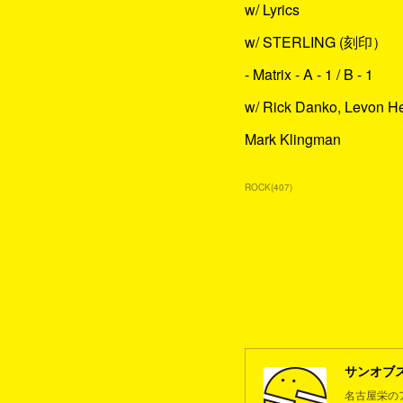
w/ Lyrics
w/ STERLING (刻印）
- Matrix - A - 1 / B - 1
w/ Rick Danko, Levon H
Mark Klingman
ROCK
(
407
)
サンオブ
名古屋栄の