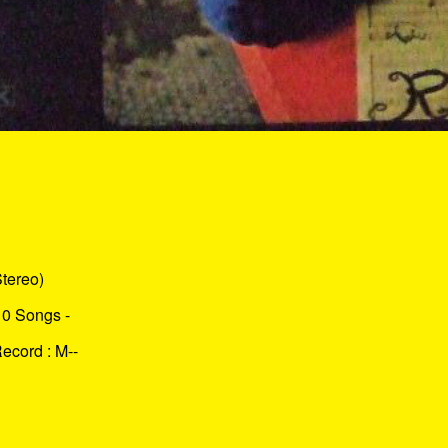
tereo)
10 Songs -
Record : M--