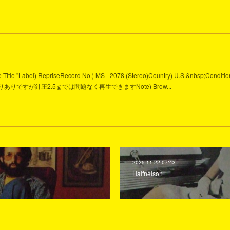
ame Title "Label) RepriseRecord No.) MS - 2078 (Stereo)Country) U.S.&nbsp;Conditio
 M -軽い反りありですが針圧2.5ｇでは問題なく再生できますNote) Brow...
2025.11.22 07:43
Halfnelson