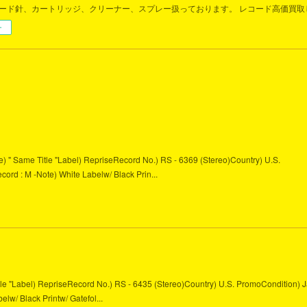
コード針、カートリッジ、クリーナー、スプレー扱っております。 レコード高価買取
ー
le) " Same Title "Label) RepriseRecord No.) RS - 6369 (Stereo)Country) U.S.
cord : M -Note) White Labelw/ Black Prin...
itle "Label) RepriseRecord No.) RS - 6435 (Stereo)Country) U.S. PromoCondition) J
elw/ Black Printw/ Gatefol...