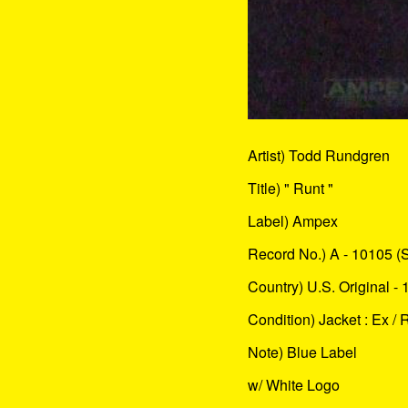
Artist) Todd Rundgren
Title) " Runt "
Label) Ampex
Record No.) A - 10105 (S
Country) U.S. Original - 
Condition) Jacket : Ex / 
Note) Blue Label
w/ White Logo