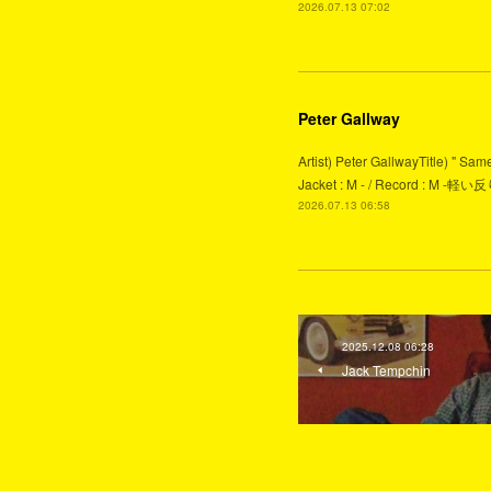
2026.07.13 07:02
Peter Gallway
Artist) Peter GallwayTitle) " S
Jacket : M - / Record :
2026.07.13 06:58
2025.12.08 06:28
Jack Tempchin