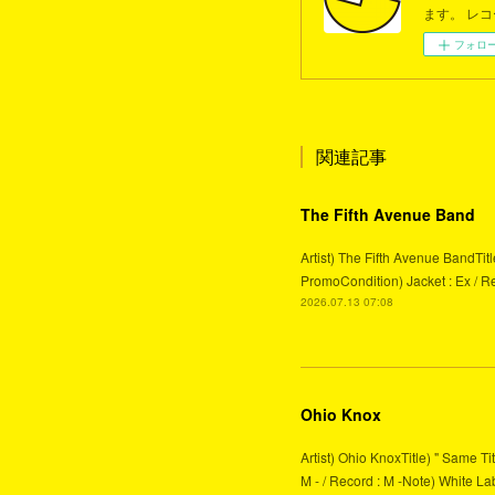
ます。 レ
フォロ
関連記事
The Fifth Avenue Band
Artist) The Fifth Avenue BandTit
PromoCondition) Jacket : Ex / Re
2026.07.13 07:08
Ohio Knox
Artist) Ohio KnoxTitle) " Same T
M - / Record : M -Note) White Lab