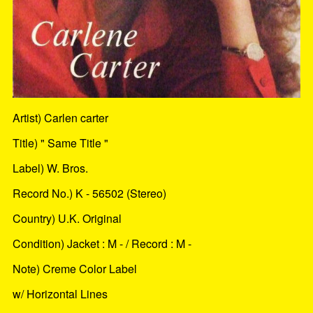
Artist) Carlen carter
Title) " Same Title "
Label) W. Bros.
Record No.) K - 56502 (Stereo)
Country) U.K. Original
Condition) Jacket : M - / Record : M -
Note) Creme Color Label
w/ Horizontal Lines