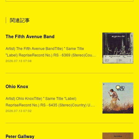
関連記事
The Fifth Avenue Band
Artist) The Fifth Avenue BandTitle) " Same Title
"Label) RepriseRecord No.) RS - 6369 (Stereo)Cou…
2026.07.13 07:08
Ohio Knox
Artist) Ohio KnoxTitle) " Same Title "Label)
RepriseRecord No.) RS - 6435 (Stereo)Country) U.…
2026.07.13 07:02
Peter Gallway