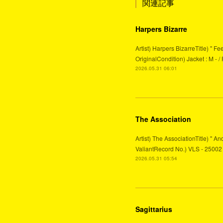
関連記事
Harpers Bizarre
Artist) Harpers BizarreTitle) " 
OriginalCondition) Jacket : M - 
2026.05.31 06:01
The Association
Artist) The AssociationTitle) "
ValiantRecord No.) VLS - 25002 
2026.05.31 05:54
Sagittarius