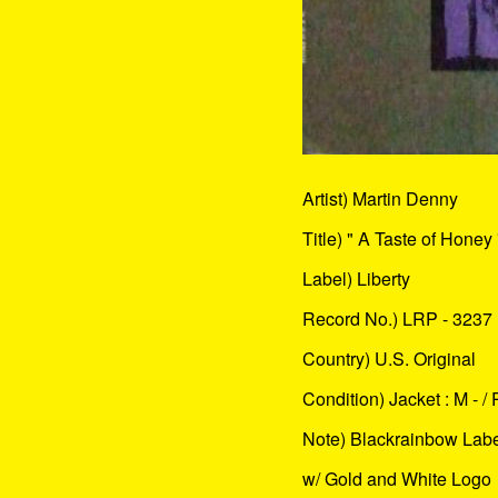
Artist) Martin Denny
Title) " A Taste of Honey 
Label) Liberty
Record No.) LRP - 3237
Country) U.S. Original
Condition) Jacket : M - / 
Note) Blackrainbow Lab
w/ Gold and White Logo