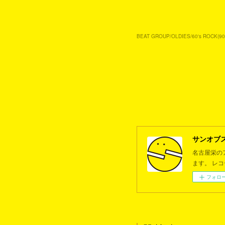
BEAT GROUP/OLDIES/60's ROCK
(
90
サンオブ
名古屋栄の
ます。 レ
フォロ