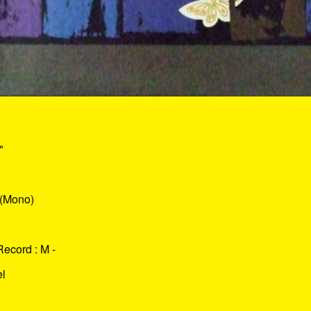
"
 (Mono)
Record : M -
el