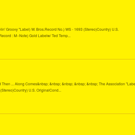
Feelin' Groovy "Label) W. Bros.Record No.) WS - 1693 (Stereo)Country) U.S.
/ Record : M--Note) Gold Labelw/ Ted Temp...
 And Then ... Along Comes&nbsp; &nbsp; &nbsp; &nbsp; &nbsp; The Association "Labe
(Stereo)Country) U.S. OriginalCond...