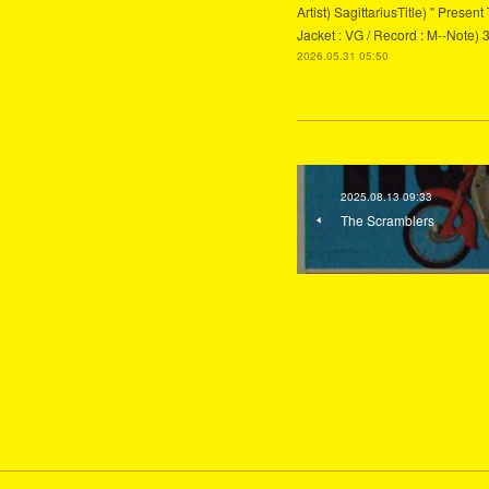
Artist) SagittariusTitle) " Pres
Jacket : VG / Record : M--Note) 
2026.05.31 05:50
2025.08.13 09:33
The Scramblers