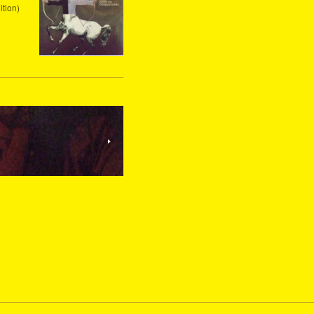
ition)