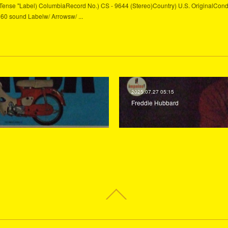
ent Tense "Label) ColumbiaRecord No.) CS - 9644 (Stereo)Country) U.S. OriginalCond
360 sound Labelw/ Arrowsw/ ...
2025.07.27 05:15
Freddie Hubbard