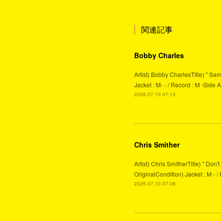
関連記事
Bobby Charles
Artist) Bobby CharlesTitle) " Sa
Jacket : M- - / Record : M -
2026.07.10 07:15
Chris Smither
Artist) Chris SmitherTitle) " Do
OriginalCondition) Jacket : M - /
2026.07.10 07:08