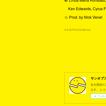
w/ Linda Maria Ronstadt
Ken Edwards, Cyrus F
☆ Prod. by Nick Venet
S.S.W./FOLK/C&W
(
193
)
サンオブ
名古屋栄の
ます。 レ
フォロ