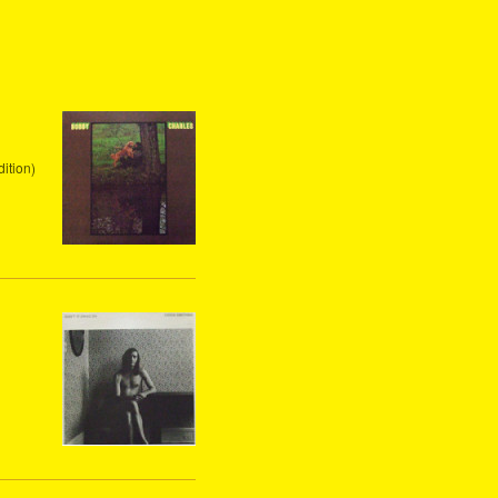
ition)