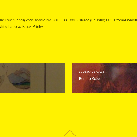
" Bein' Free "Label) AtcoRecord No.) SD - 33 - 336 (Stereo)Country) U.S. PromoCondit
White Labelw/ Black Printw...
2025.07.23 07:35
Bonnie Koloc