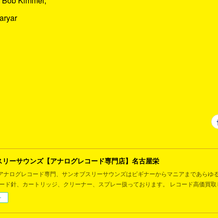
, Bob Kimmel,
aryar
スリーサウンズ【アナログレコード専門店】名古屋栄
アナログレコード専門、サンオブスリーサウンズはビギナーからマニアまであらゆ
コード針、カートリッジ、クリーナー、スプレー扱っております。 レコード高価買取
ー