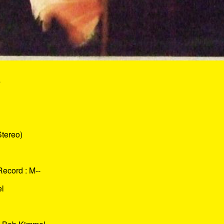
s
Stereo)
Record : M--
el