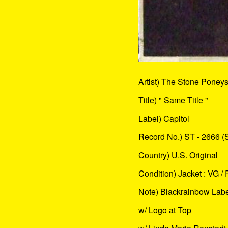
Artist) The Stone Poney
Title) " Same Title "
Label) Capitol
Record No.) ST - 2666 (
Country) U.S. Original
Condition) Jacket : VG / 
Note) Blackrainbow Lab
w/ Logo at Top