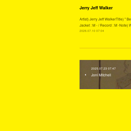
Jerry Jeff Walker
Artist) Jerry Jeff WalkerTitle) 
Jacket : M - / Record : M -Note) 
2026.07.10 07:04
2025.07.23 07:47
Joni Mitchell