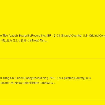
me Title "Label) BearsvilleRecord No.) BR - 2104 (Stereo)Country) U.S. OriginalCond
Side A - 5は見た目より良好ですNote) Tan ...
n't IT Drag On "Label) PoppyRecord No.) PYS - 5704 (Stereo)Country) U.S.
 Record : M -Note) Color Picture Labelw/ G...