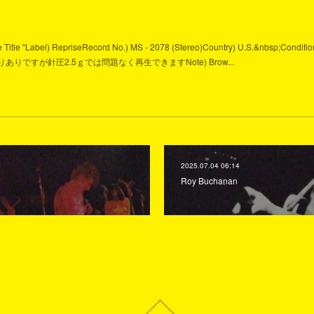
ame Title "Label) RepriseRecord No.) MS - 2078 (Stereo)Country) U.S.&nbsp;Conditio
 M -軽い反りありですが針圧2.5ｇでは問題なく再生できますNote) Brow...
2025.07.04 06:14
Roy Buchanan