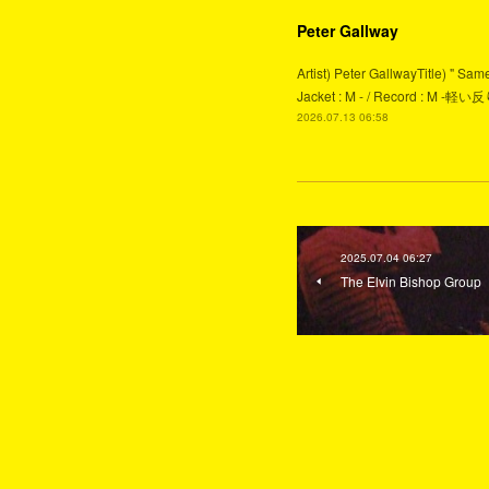
Peter Gallway
Artist) Peter GallwayTitle) " S
Jacket : M - / Record :
2026.07.13 06:58
2025.07.04 06:27
The Elvin Bishop Group