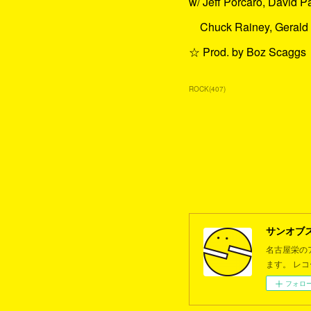
w/ Jeff Porcaro, David P
Chuck Rainey, Gerald
☆ Prod. by Boz Scaggs
ROCK
(
407
)
サンオブ
名古屋栄の
ます。 レ
フォロ