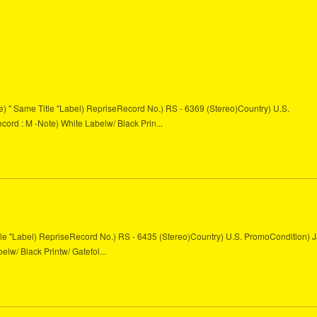
le) " Same Title "Label) RepriseRecord No.) RS - 6369 (Stereo)Country) U.S.
cord : M -Note) White Labelw/ Black Prin...
itle "Label) RepriseRecord No.) RS - 6435 (Stereo)Country) U.S. PromoCondition) J
elw/ Black Printw/ Gatefol...