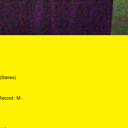
(Stereo)
Record : M -