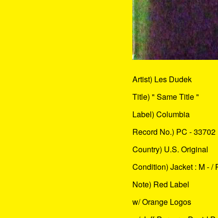
Artist) Les Dudek
Title) " Same Title "
Label) Columbia
Record No.) PC - 33702 
Country) U.S. Original
Condition) Jacket : M - / 
Note) Red Label
w/ Orange Logos