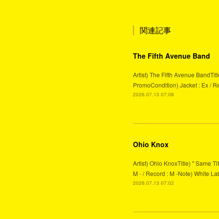
関連記事
The Fifth Avenue Band
Artist) The Fifth Avenue BandTit
PromoCondition) Jacket : Ex / Re
2026.07.13 07:08
Ohio Knox
Artist) Ohio KnoxTitle) " Same T
M - / Record : M -Note) White Lab
2026.07.13 07:02