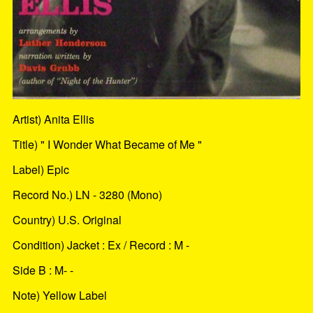
Artist) Anita Ellis
Title) " I Wonder What Became of Me "
Label) Epic
Record No.) LN - 3280 (Mono)
Country) U.S. Original
Condition) Jacket : Ex / Record : M -
Side B : M- -
Note) Yellow Label