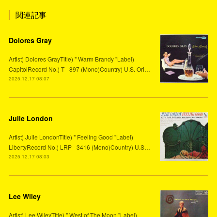
関連記事
Dolores Gray
Artist) Dolores GrayTitle) " Warm Brandy "Label)
CapitolRecord No.) T - 897 (Mono)Country) U.S. Ori…
2025.12.17 08:07
Julie London
Artist) Julie LondonTitle) " Feeling Good "Label)
LibertyRecord No.) LRP - 3416 (Mono)Country) U.S…
2025.12.17 08:03
Lee Wiley
Artist) Lee WileyTitle) " West of The Moon "Label)