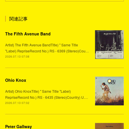
関連記事
The Fifth Avenue Band
Artist) The Fifth Avenue BandTitle) " Same Title
"Label) RepriseRecord No.) RS - 6369 (Stereo)Cou…
2026.07.13 07:08
Ohio Knox
Artist) Ohio KnoxTitle) " Same Title "Label)
RepriseRecord No.) RS - 6435 (Stereo)Country) U.…
2026.07.13 07:02
Peter Gallway