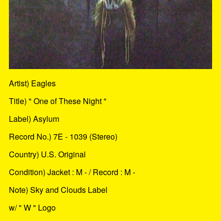
Artist) Eagles
Title) " One of These Night "
Label) Asylum
Record No.) 7E - 1039 (Stereo)
Country) U.S. Original
Condition) Jacket : M - / Record : M -
Note) Sky and Clouds Label
w/ " W " Logo