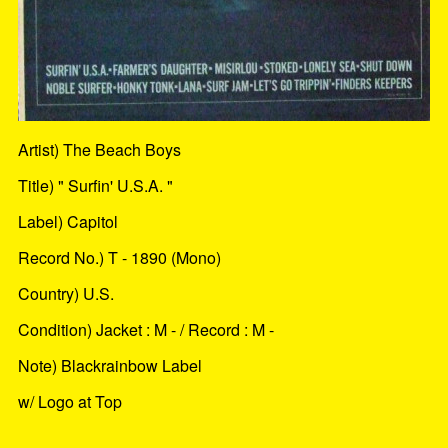
Artist) The Beach Boys
Title) " Surfin' U.S.A. "
Label) Capitol
Record No.) T - 1890 (Mono)
Country) U.S.
Condition) Jacket : M - / Record : M -
Note) Blackrainbow Label
w/ Logo at Top