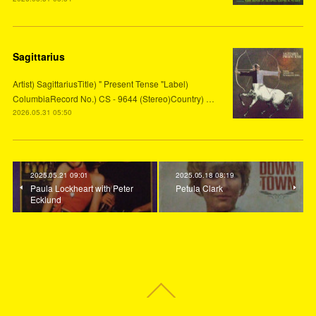
Sagittarius
Artist) SagittariusTitle) " Present Tense "Label)
ColumbiaRecord No.) CS - 9644 (Stereo)Country) …
2026.05.31 05:50
2025.05.21 09:01
2025.05.18 08:19
Paula Lockheart with Peter
Petula Clark
Ecklund