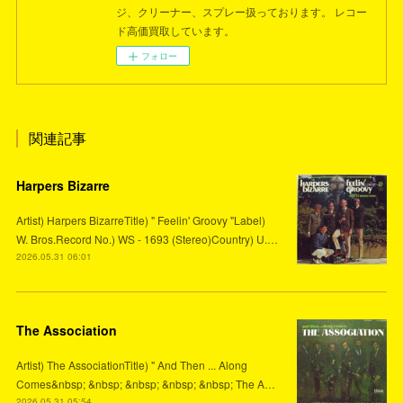
ジ、クリーナー、スプレー扱っております。 レコー
ド高価買取しています。
フォロー
関連記事
Harpers Bizarre
Artist) Harpers BizarreTitle) " Feelin' Groovy "Label)
W. Bros.Record No.) WS - 1693 (Stereo)Country) U.…
2026.05.31 06:01
The Association
Artist) The AssociationTitle) " And Then ... Along
Comes&nbsp; &nbsp; &nbsp; &nbsp; &nbsp; The A…
2026.05.31 05:54