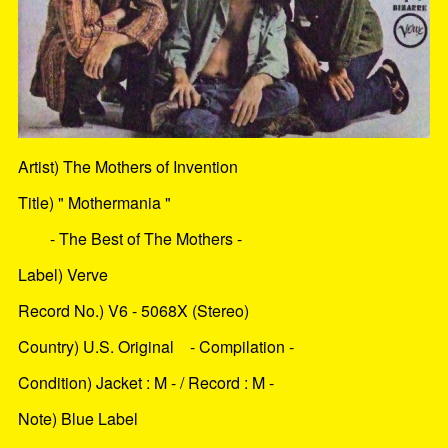
Artist) The Mothers of Invention
Title) " Mothermania "
- The Best of The Mothers -
Label) Verve
Record No.) V6 - 5068X (Stereo)
Country) U.S. Original - Compilation -
Condition) Jacket : M - / Record : M -
Note) Blue Label