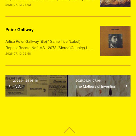
2026.07.13 07:02
Peter Gallway
Artist) Peter GallwayTitle) " Same Title "Label)
RepriseRecord No.) MS - 2078 (Stereo)Country) U.…
2026.07.13 06:58
2025.04.25 08:48
2025.04.01 07:06
- V.A. -
The Mothers of Invention