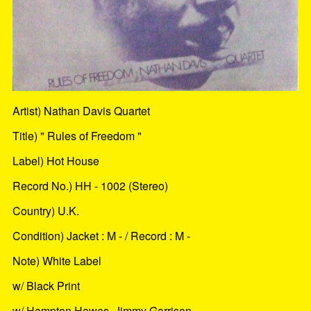
Artist) Nathan Davis Quartet
Title) " Rules of Freedom "
Label) Hot House
Record No.) HH - 1002 (Stereo)
Country) U.K.
Condition) Jacket : M - / Record : M -
Note) White Label
w/ Black Print
w/ Hampton Hawes, Jimmy Garrison,