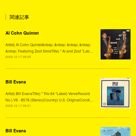
関連記事
Al Cohn Quintet
Artist) Al Cohn Quintet&nbsp; &nbsp; &nbsp; &nbsp;
&nbsp; Featuring Zoot SimsTitle) " Al and Zoot "Lab…
2025.12.17 09:35
Bill Evans
Artist) Bill EvansTitle) " Trio 64 "Label) VerveRecord
No.) V6 - 8578 (Stereo)Country) U.S. OriginalCondi…
2025.12.17 09:31
Bill Evans