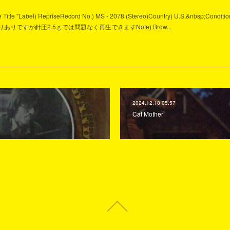
ame Title "Label) RepriseRecord No.) MS - 2078 (Stereo)Country) U.S.&nbsp;Conditio
 M -軽い反りありですが針圧2.5ｇでは問題なく再生できますNote) Brow...
2024.12.18 05:57
Cat Mother