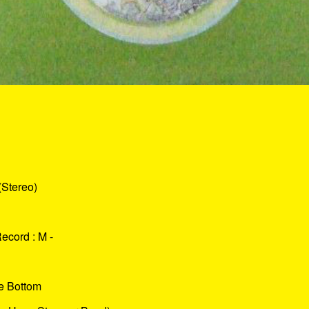
(Stereo)
Record : M -
e Bottom