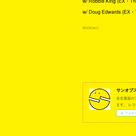
w/ Robbie King (EX・Th
w/ Doug Edwards (EX
ROCK
(
407
)
サンオブ
名古屋栄の
ます。 レ
フォロ