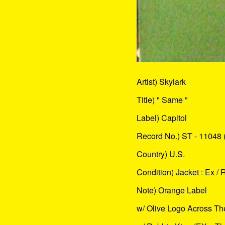
Artist) Skylark
Title) " Same "
Label) Capitol
Record No.) ST - 11048 
Country) U.S.
Condition) Jacket : Ex / 
Note) Orange Label
w/ Olive Logo Across Th