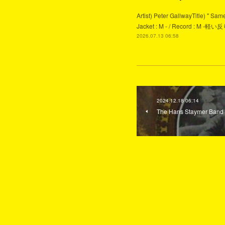
Artist) Peter GallwayTitle) " S
Jacket : M - / Record :
2026.07.13 06:58
2024.12.18 06:14
The Hans Staymer Band