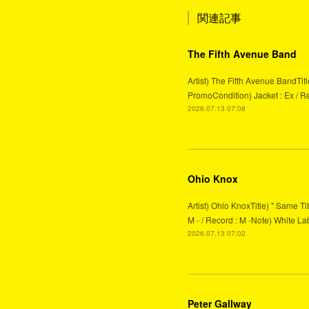
関連記事
The Fifth Avenue Band
Artist) The Fifth Avenue BandTit
PromoCondition) Jacket : Ex / Re
2026.07.13 07:08
Ohio Knox
Artist) Ohio KnoxTitle) " Same T
M - / Record : M -Note) White Lab
2026.07.13 07:02
Peter Gallway