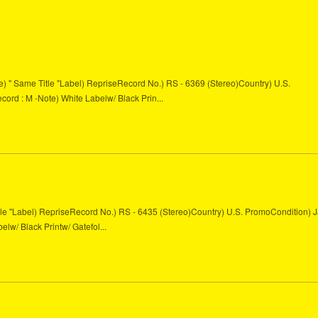
le) " Same Title "Label) RepriseRecord No.) RS - 6369 (Stereo)Country) U.S.
cord : M -Note) White Labelw/ Black Prin...
itle "Label) RepriseRecord No.) RS - 6435 (Stereo)Country) U.S. PromoCondition) J
elw/ Black Printw/ Gatefol...