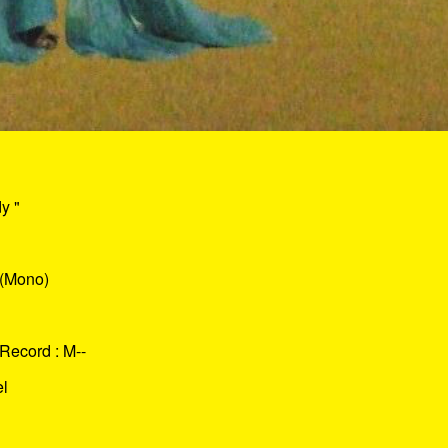
y "
 (Mono)
 Record : M--
el