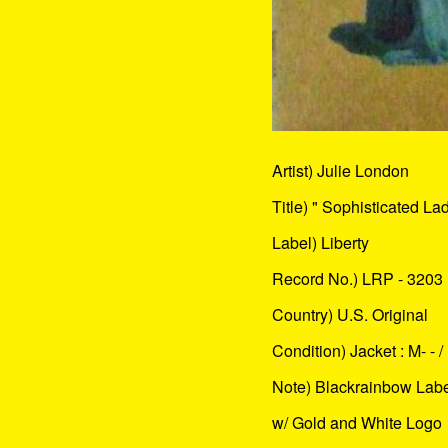
Artist) Julie London
Title) " Sophisticated Lad
Label) Liberty
Record No.) LRP - 3203
Country) U.S. Original
Condition) Jacket : M- - /
Note) Blackrainbow Lab
w/ Gold and White Logo