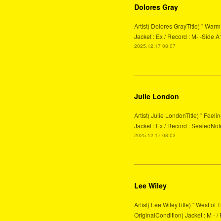
Dolores Gray
Artist) Dolores GrayTitle) " War
Jacket : Ex / Record : M- -Side A
2025.12.17 08:07
Julie London
Artist) Julie LondonTitle) " Fee
Jacket : Ex / Record : SealedNo
2025.12.17 08:03
Lee Wiley
Artist) Lee WileyTitle) " West 
OriginalCondition) Jacket : M - /