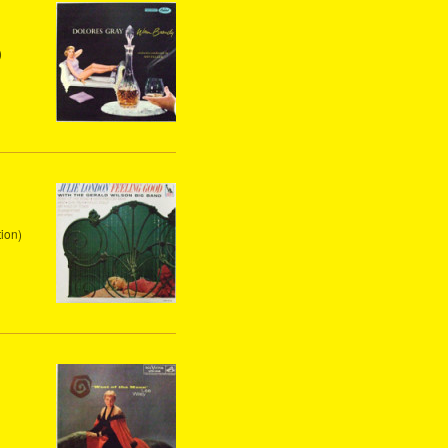
)
tion)