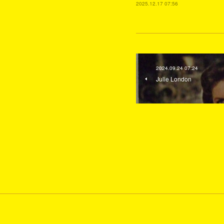
2025.12.17 07:56
2024.09.24 07:24
Julie London