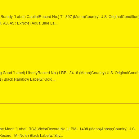
m Brandy "Label) CapitolRecord No.) T - 897 (Mono)Country) U.S. OriginalCondition
1, A3, A5 : ExNote) Aqua Blue La...
ling Good "Label) LibertyRecord No.) LRP - 3416 (Mono)Country) U.S. OriginalCondi
te) Black Rainbow Labelw/ Gold...
of The Moon "Label) RCA VictorRecord No.) LPM - 1408 (Mono)&nbsp;Country) U.S.
 Record : M -Note) Black Labelw/ Silv...