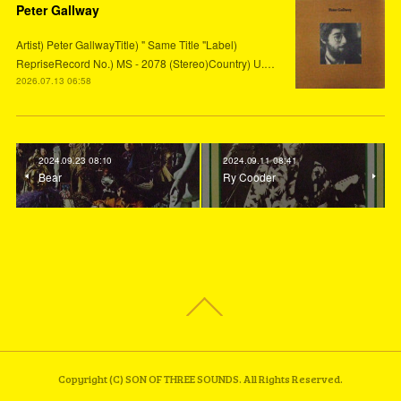
Peter Gallway
Artist) Peter GallwayTitle) " Same Title "Label)
RepriseRecord No.) MS - 2078 (Stereo)Country) U.…
2026.07.13 06:58
2024.09.23 08:10
2024.09.11 08:41
Bear
Ry Cooder
Copyright (C) SON OF THREE SOUNDS. All Rights Reserved.