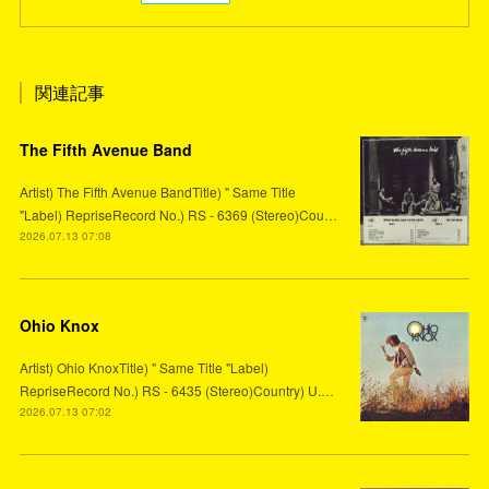
関連記事
The Fifth Avenue Band
Artist) The Fifth Avenue BandTitle) " Same Title
"Label) RepriseRecord No.) RS - 6369 (Stereo)Cou…
2026.07.13 07:08
Ohio Knox
Artist) Ohio KnoxTitle) " Same Title "Label)
RepriseRecord No.) RS - 6435 (Stereo)Country) U.…
2026.07.13 07:02