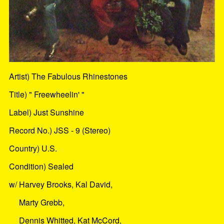
Artist) The Fabulous Rhinestones
Title) " Freewheelin' "
Label) Just Sunshine
Record No.) JSS - 9 (Stereo)
Country) U.S.
Condition) Sealed
w/ Harvey Brooks, Kal David,
Marty Grebb,
Dennis Whitted, Kat McCord,