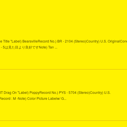
me Title "Label) BearsvilleRecord No.) BR - 2104 (Stereo)Country) U.S. OriginalCond
Side A - 5は見た目より良好ですNote) Tan ...
n't IT Drag On "Label) PoppyRecord No.) PYS - 5704 (Stereo)Country) U.S.
 Record : M -Note) Color Picture Labelw/ G...