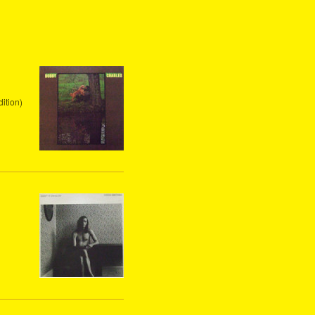
ition)