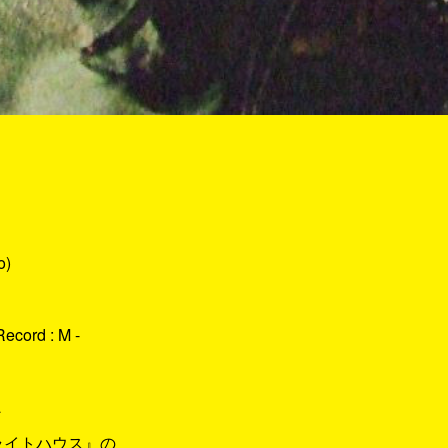
o)
Record : M -
a
ライトハウス』の