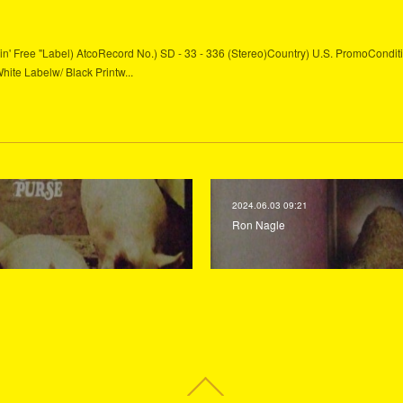
" Bein' Free "Label) AtcoRecord No.) SD - 33 - 336 (Stereo)Country) U.S. PromoCondit
White Labelw/ Black Printw...
2024.06.03 09:21
Ron Nagle