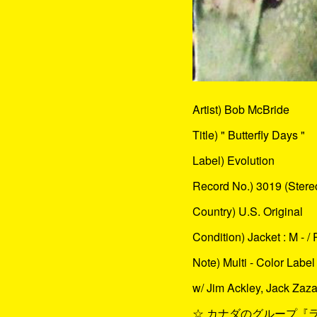
Artist) Bob McBride
Title) " Butterfly Days "
Label) Evolution
Record No.) 3019 (Stere
Country) U.S. Original
Condition) Jacket : M - / 
Note) Multi - Color Label
w/ Jim Ackley, Jack Zaz
☆ カナダのグループ『