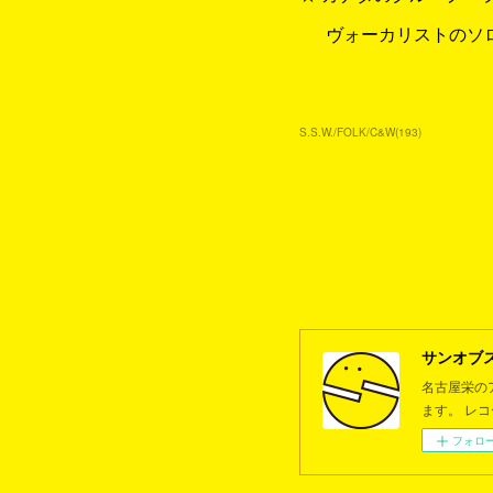
ヴォーカリストのソ
S.S.W./FOLK/C&W
(
193
)
サンオブ
名古屋栄の
ます。 レ
フォロ