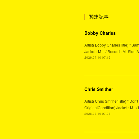
関連記事
Bobby Charles
Artist) Bobby CharlesTitle) " Sa
Jacket : M- - / Record : M -
2026.07.10 07:15
Chris Smither
Artist) Chris SmitherTitle) " Do
OriginalCondition) Jacket : M - /
2026.07.10 07:08