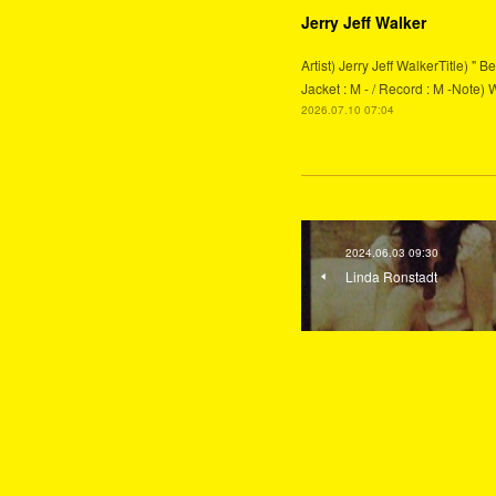
Jerry Jeff Walker
Artist) Jerry Jeff WalkerTitle) 
Jacket : M - / Record : M -Note) 
2026.07.10 07:04
2024.06.03 09:30
Linda Ronstadt