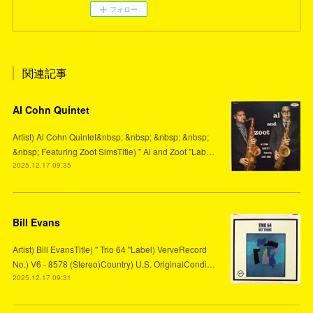
フォロー
関連記事
Al Cohn Quintet
Artist) Al Cohn Quintet&nbsp; &nbsp; &nbsp; &nbsp;
&nbsp; Featuring Zoot SimsTitle) " Al and Zoot "Lab…
2025.12.17 09:35
Bill Evans
Artist) Bill EvansTitle) " Trio 64 "Label) VerveRecord
No.) V6 - 8578 (Stereo)Country) U.S. OriginalCondi…
2025.12.17 09:31