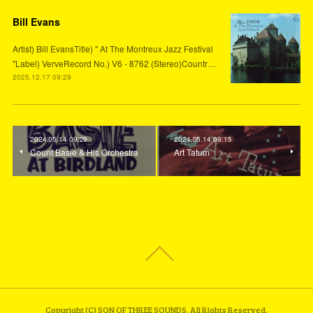
Bill Evans
Artist) Bill EvansTitle) " At The Montreux Jazz Festival
"Label) VerveRecord No.) V6 - 8762 (Stereo)Countr…
2025.12.17 09:29
2024.05.14 09:29
2024.05.14 09:15
Count Basie & His Orchestra
Art Tatum
Copyright (C) SON OF THREE SOUNDS. All Rights Reserved.