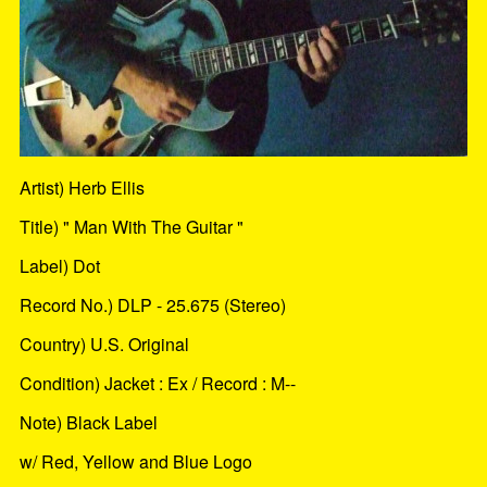
Artist) Herb Ellis
Title) " Man With The Guitar "
Label) Dot
Record No.) DLP - 25.675 (Stereo)
Country) U.S. Original
Condition) Jacket : Ex / Record : M--
Note) Black Label
w/ Red, Yellow and Blue Logo