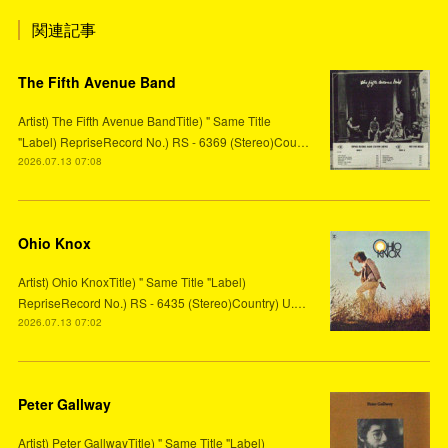
関連記事
The Fifth Avenue Band
Artist) The Fifth Avenue BandTitle) " Same Title
"Label) RepriseRecord No.) RS - 6369 (Stereo)Cou…
2026.07.13 07:08
Ohio Knox
Artist) Ohio KnoxTitle) " Same Title "Label)
RepriseRecord No.) RS - 6435 (Stereo)Country) U.…
2026.07.13 07:02
Peter Gallway
Artist) Peter GallwayTitle) " Same Title "Label)