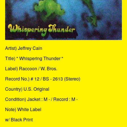
Artist) Jeffrey Cain
Title) " Whispering Thunder "
Label) Raccoon / W. Bros.
Record No.) # 12 / BS - 2613 (Stereo)
Country) U.S. Original
Condition) Jacket : M - / Record : M -
Note) White Label
w/ Black Print