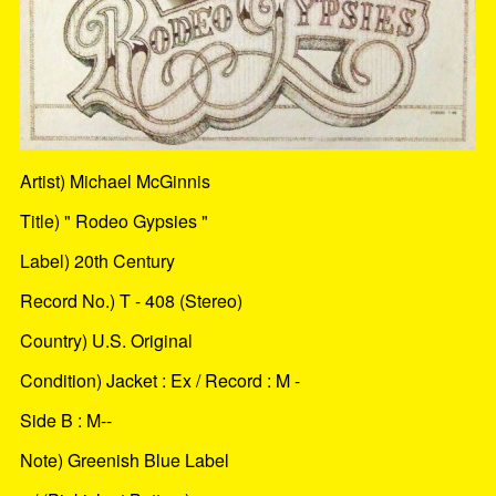
Artist) Michael McGinnis
Title) " Rodeo Gypsies "
Label) 20th Century
Record No.) T - 408 (Stereo)
Country) U.S. Original
Condition) Jacket : Ex / Record : M -
Side B : M--
Note) Greenish Blue Label