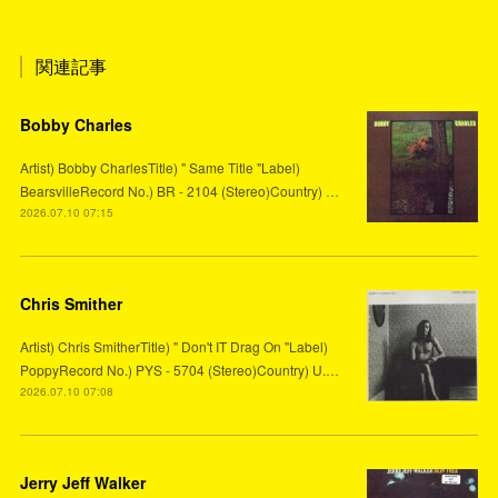
関連記事
Bobby Charles
Artist) Bobby CharlesTitle) " Same Title "Label)
BearsvilleRecord No.) BR - 2104 (Stereo)Country) …
2026.07.10 07:15
Chris Smither
Artist) Chris SmitherTitle) " Don't IT Drag On "Label)
PoppyRecord No.) PYS - 5704 (Stereo)Country) U.…
2026.07.10 07:08
Jerry Jeff Walker