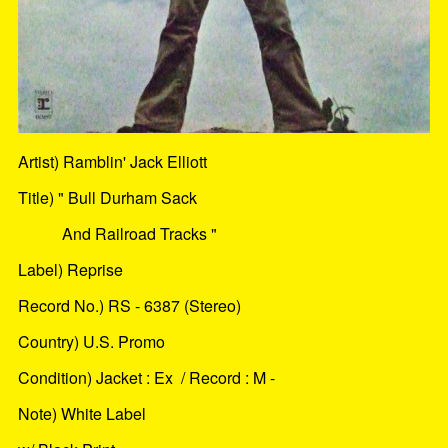
Artist) Ramblin' Jack Elliott
Title) " Bull Durham Sack
And Railroad Tracks "
Label) Reprise
Record No.) RS - 6387 (Stereo)
Country) U.S. Promo
Condition) Jacket : Ex / Record : M -
Note) White Label