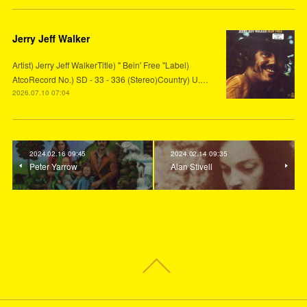
Jerry Jeff Walker
Artist) Jerry Jeff WalkerTitle) " Bein' Free "Label)
AtcoRecord No.) SD - 33 - 336 (Stereo)Country) U.…
2026.07.10 07:04
2024.02.16 09:45
2024.02.14 09:35
Peter Yarrow
Alan Stivell