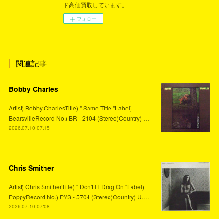
ド高価買取しています。
フォロー
関連記事
Bobby Charles
Artist) Bobby CharlesTitle) " Same Title "Label)
BearsvilleRecord No.) BR - 2104 (Stereo)Country) …
2026.07.10 07:15
Chris Smither
Artist) Chris SmitherTitle) " Don't IT Drag On "Label)
PoppyRecord No.) PYS - 5704 (Stereo)Country) U.…
2026.07.10 07:08