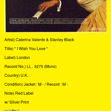
Artist) Caterina Valente & Stanley Black
Title) " I Wish You Love "
Label) London
Record No.) LL . 3275 (Mono)
Country) U.K.
Condition) Jacket : M - / Record : M -
Note) Red Label
w/ Silver Print
w/ " ffrr "