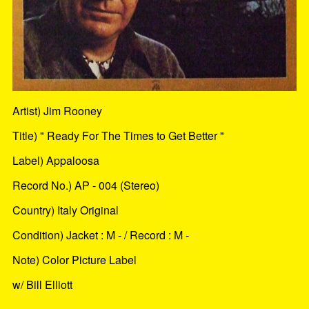
Artist) Jim Rooney
Title) " Ready For The Times to Get Better "
Label) Appaloosa
Record No.) AP - 004 (Stereo)
Country) Italy Original
Condition) Jacket : M - / Record : M -
Note) Color Picture Label
w/ Bill Elliott