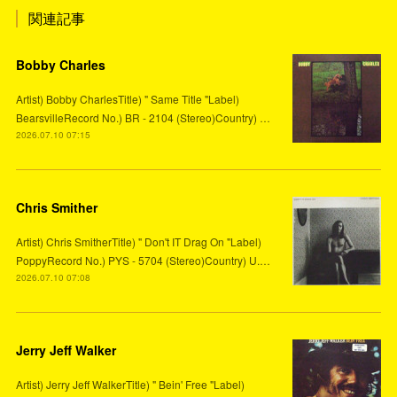
関連記事
Bobby Charles
Artist) Bobby CharlesTitle) " Same Title "Label)
BearsvilleRecord No.) BR - 2104 (Stereo)Country) …
2026.07.10 07:15
Chris Smither
Artist) Chris SmitherTitle) " Don't IT Drag On "Label)
PoppyRecord No.) PYS - 5704 (Stereo)Country) U.…
2026.07.10 07:08
Jerry Jeff Walker
Artist) Jerry Jeff WalkerTitle) " Bein' Free "Label)