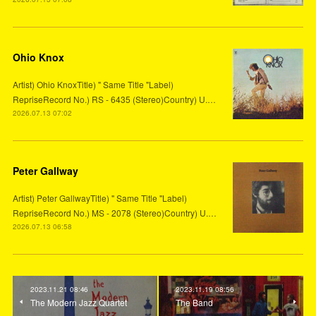
Ohio Knox
Artist) Ohio KnoxTitle) " Same Title "Label)
RepriseRecord No.) RS - 6435 (Stereo)Country) U.…
2026.07.13 07:02
Peter Gallway
Artist) Peter GallwayTitle) " Same Title "Label)
RepriseRecord No.) MS - 2078 (Stereo)Country) U.…
2026.07.13 06:58
2023.11.21 08:46
2023.11.19 08:56
The Modern Jazz Quartet
The Band