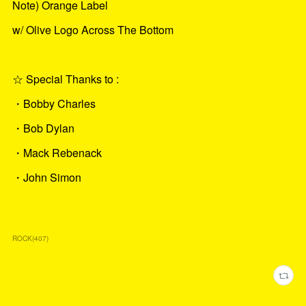
Note) Orange Label
w/ Olive Logo Across The Bottom
☆ Special Thanks to :
・Bobby Charles
・Bob Dylan
・Mack Rebenack
・John Simon
ROCK
(
407
)