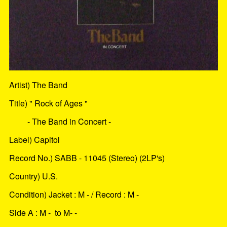
Artist) The Band
Title) " Rock of Ages "
- The Band in Concert -
Label) Capitol
Record No.) SABB - 11045 (Stereo) (2LP's)
Country) U.S.
Condition) Jacket : M - / Record : M -
Side A : M - to M- -