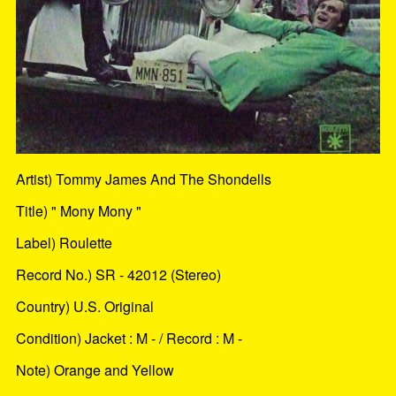
Artist) Tommy James And The Shondells
Title) " Mony Mony "
Label) Roulette
Record No.) SR - 42012 (Stereo)
Country) U.S. Original
Condition) Jacket : M - / Record : M -
Note) Orange and Yellow