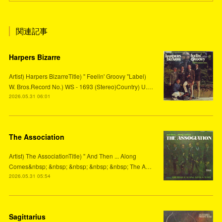
関連記事
Harpers Bizarre
Artist) Harpers BizarreTitle) " Feelin' Groovy "Label)
W. Bros.Record No.) WS - 1693 (Stereo)Country) U.…
2026.05.31 06:01
The Association
Artist) The AssociationTitle) " And Then ... Along
Comes&nbsp; &nbsp; &nbsp; &nbsp; &nbsp; The A…
2026.05.31 05:54
Sagittarius