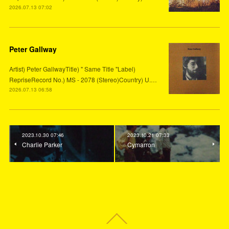
2026.07.13 07:02
Peter Gallway
Artist) Peter GallwayTitle) " Same Title "Label)
RepriseRecord No.) MS - 2078 (Stereo)Country) U.…
2026.07.13 06:58
2023.10.30 07:46
2023.10.21 07:33
Charlie Parker
Cymarron