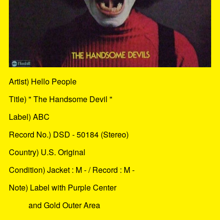
Artist) Hello People
Title) " The Handsome Devil "
Label) ABC
Record No.) DSD - 50184 (Stereo)
Country) U.S. Original
Condition) Jacket : M - / Record : M -
Note) Label with Purple Center
and Gold Outer Area