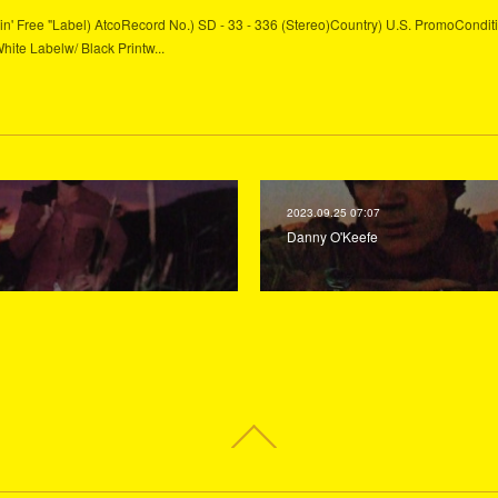
" Bein' Free "Label) AtcoRecord No.) SD - 33 - 336 (Stereo)Country) U.S. PromoCondit
White Labelw/ Black Printw...
2023.09.25 07:07
Danny O'Keefe