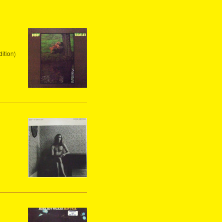
ition)