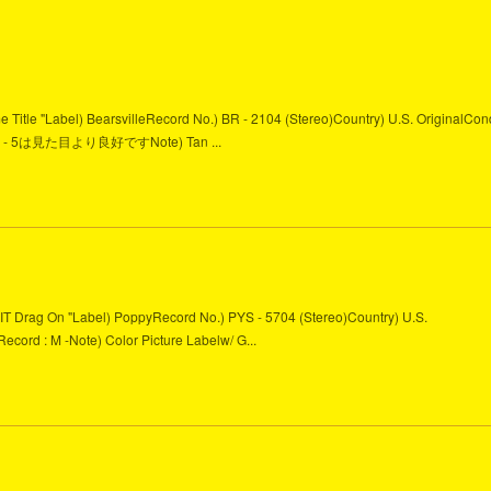
me Title "Label) BearsvilleRecord No.) BR - 2104 (Stereo)Country) U.S. OriginalCond
Side A - 5は見た目より良好ですNote) Tan ...
n't IT Drag On "Label) PoppyRecord No.) PYS - 5704 (Stereo)Country) U.S.
 Record : M -Note) Color Picture Labelw/ G...