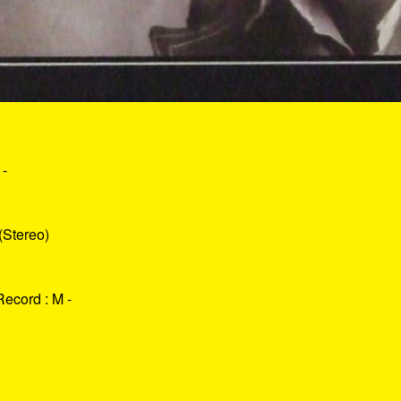
 -
(Stereo)
Record : M -