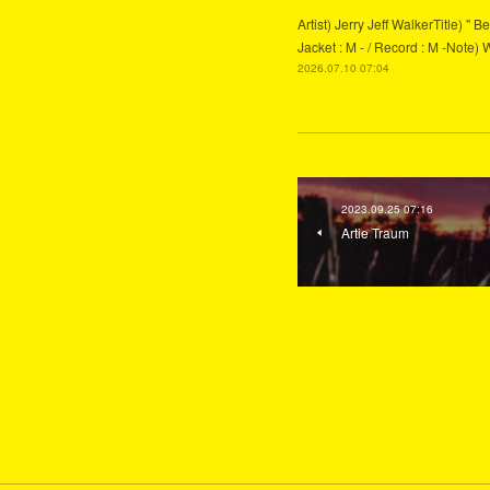
Artist) Jerry Jeff WalkerTitle) 
Jacket : M - / Record : M -Note) 
2026.07.10 07:04
2023.09.25 07:16
Artie Traum