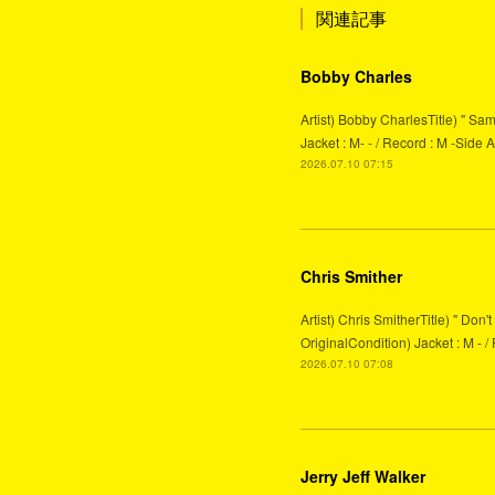
関連記事
Bobby Charles
Artist) Bobby CharlesTitle) " Sa
Jacket : M- - / Record : M -
2026.07.10 07:15
Chris Smither
Artist) Chris SmitherTitle) " Do
OriginalCondition) Jacket : M - /
2026.07.10 07:08
Jerry Jeff Walker