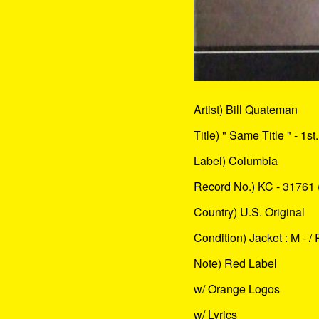
Artist) Bill Quateman
Title) " Same Title " - 1st.
Label) Columbia
Record No.) KC - 31761 
Country) U.S. Original
Condition) Jacket : M - / 
Note) Red Label
w/ Orange Logos
w/ Lyrics