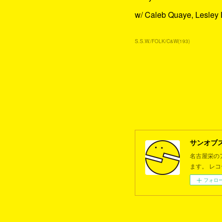
w/ Caleb Quaye, Lesley
S.S.W./FOLK/C&W
(
193
)
サンオブ
名古屋栄の
ます。 レ
フォロ