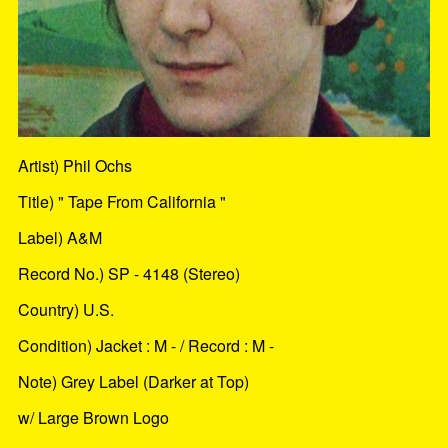
Artist) Phil Ochs
Title) " Tape From California "
Label) A&M
Record No.) SP - 4148 (Stereo)
Country) U.S.
Condition) Jacket : M - / Record : M -
Note) Grey Label (Darker at Top)
w/ Large Brown Logo