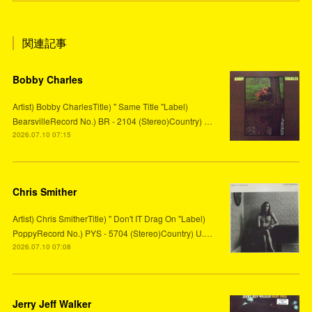
関連記事
Bobby Charles
Artist) Bobby CharlesTitle) " Same Title "Label)
BearsvilleRecord No.) BR - 2104 (Stereo)Country) …
2026.07.10 07:15
Chris Smither
Artist) Chris SmitherTitle) " Don't IT Drag On "Label)
PoppyRecord No.) PYS - 5704 (Stereo)Country) U.…
2026.07.10 07:08
Jerry Jeff Walker