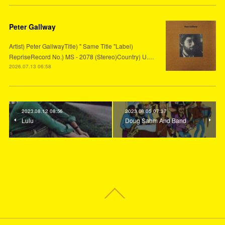
Peter Gallway
Artist) Peter GallwayTitle) " Same Title "Label)
RepriseRecord No.) MS - 2078 (Stereo)Country) U.…
2026.07.13 06:58
2023.08.12 08:56
2023.08.05 07:37
Lulu
Doug Sahm And Band