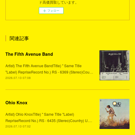
ド高価買取しています。
フォロー
関連記事
The Fifth Avenue Band
Artist) The Fifth Avenue BandTitle) " Same Title
"Label) RepriseRecord No.) RS - 6369 (Stereo)Cou…
2026.07.13 07:08
Ohio Knox
Artist) Ohio KnoxTitle) " Same Title "Label)
RepriseRecord No.) RS - 6435 (Stereo)Country) U.…
2026.07.13 07:02