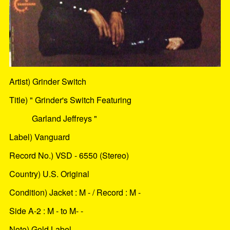
Artist) Grinder Switch
Title) " Grinder's Switch Featuring
Garland Jeffreys "
Label) Vanguard
Record No.) VSD - 6550 (Stereo)
Country) U.S. Original
Condition) Jacket : M - / Record : M -
Side A-2 : M - to M- -
Note) Gold Label