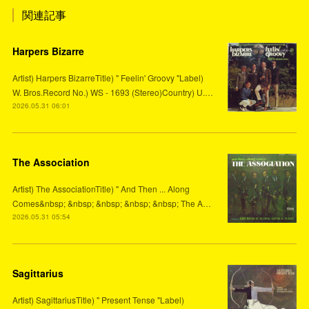
関連記事
Harpers Bizarre
Artist) Harpers BizarreTitle) " Feelin' Groovy "Label)
W. Bros.Record No.) WS - 1693 (Stereo)Country) U.…
2026.05.31 06:01
The Association
Artist) The AssociationTitle) " And Then ... Along
Comes&nbsp; &nbsp; &nbsp; &nbsp; &nbsp; The A…
2026.05.31 05:54
Sagittarius
Artist) SagittariusTitle) " Present Tense "Label)