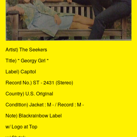
Artist) The Seekers
Title) " Georgy Girl "
Label) Capitol
Record No.) ST - 2431 (Stereo)
Country) U.S. Original
Condition) Jacket : M - / Record : M -
Note) Blackrainbow Label
w/ Logo at Top