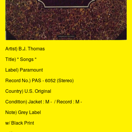
Artist) B.J. Thomas
Title) " Songs "
Label) Paramount
Record No.) PAS - 6052 (Stereo)
Country) U.S. Original
Condition) Jacket : M - / Record : M -
Note) Grey Label
w/ Black Print