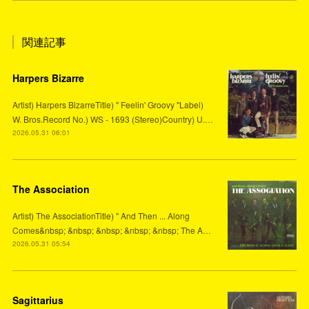
関連記事
Harpers Bizarre
Artist) Harpers BizarreTitle) " Feelin' Groovy "Label)
W. Bros.Record No.) WS - 1693 (Stereo)Country) U.…
2026.05.31 06:01
The Association
Artist) The AssociationTitle) " And Then ... Along
Comes&nbsp; &nbsp; &nbsp; &nbsp; &nbsp; The A…
2026.05.31 05:54
Sagittarius