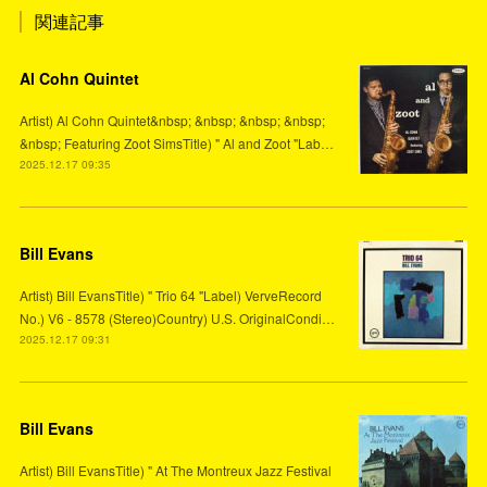
関連記事
Al Cohn Quintet
Artist) Al Cohn Quintet&nbsp; &nbsp; &nbsp; &nbsp;
&nbsp; Featuring Zoot SimsTitle) " Al and Zoot "Lab…
2025.12.17 09:35
Bill Evans
Artist) Bill EvansTitle) " Trio 64 "Label) VerveRecord
No.) V6 - 8578 (Stereo)Country) U.S. OriginalCondi…
2025.12.17 09:31
Bill Evans
Artist) Bill EvansTitle) " At The Montreux Jazz Festival