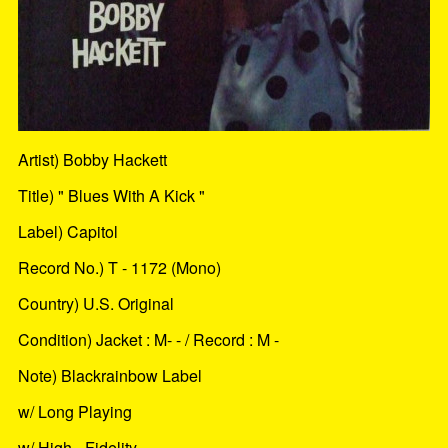
Artist) Bobby Hackett
Title) " Blues With A Kick "
Label) Capitol
Record No.) T - 1172 (Mono)
Country) U.S. Original
Condition) Jacket : M- - / Record : M -
Note) Blackrainbow Label
w/ Long Playing
w/ High - Fidelity