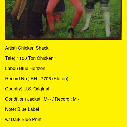
Artist) Chicken Shack
Title) " 100 Ton Chicken "
Label) Blue Horizon
Record No.) BH - 7706 (Stereo)
Country) U.S. Original
Condition) Jacket : M- - / Record : M -
Note) Blue Label
w/ Dark Blue Print