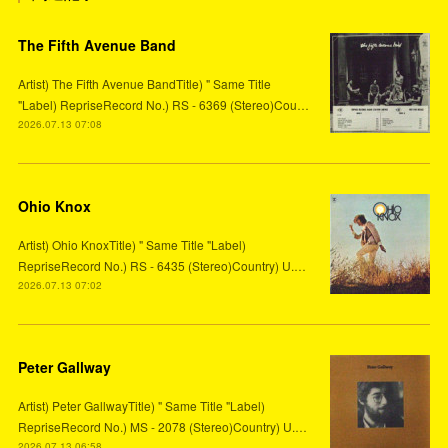
The Fifth Avenue Band
Artist) The Fifth Avenue BandTitle) " Same Title
"Label) RepriseRecord No.) RS - 6369 (Stereo)Cou…
2026.07.13 07:08
Ohio Knox
Artist) Ohio KnoxTitle) " Same Title "Label)
RepriseRecord No.) RS - 6435 (Stereo)Country) U.…
2026.07.13 07:02
Peter Gallway
Artist) Peter GallwayTitle) " Same Title "Label)
RepriseRecord No.) MS - 2078 (Stereo)Country) U.…
2026.07.13 06:58