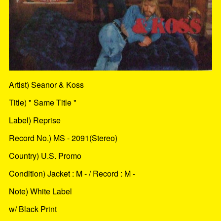
Artist) Seanor & Koss
Title) " Same Title "
Label) Reprise
Record No.) MS - 2091(Stereo)
Country) U.S. Promo
Condition) Jacket : M - / Record : M -
Note) White Label
w/ Black Print